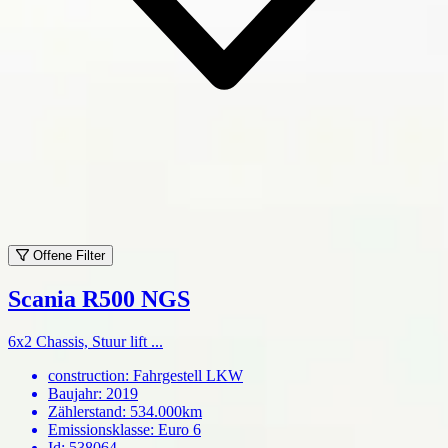
Offene Filter
Scania R500 NGS
6x2 Chassis, Stuur lift ...
construction
:
Fahrgestell LKW
Baujahr
:
2019
Zählerstand
:
534.000km
Emissionsklasse
:
Euro 6
Id
:
538064