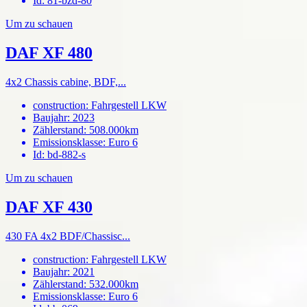
Id
:
81-bzd-80
Um zu schauen
DAF XF 480
4x2 Chassis cabine, BDF,...
construction
:
Fahrgestell LKW
Baujahr
:
2023
Zählerstand
:
508.000km
Emissionsklasse
:
Euro 6
Id
:
bd-882-s
Um zu schauen
DAF XF 430
430 FA 4x2 BDF/Chassisc...
construction
:
Fahrgestell LKW
Baujahr
:
2021
Zählerstand
:
532.000km
Emissionsklasse
:
Euro 6