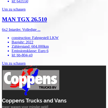
Id
:
643550
Um zu schauen
MAN TGX 26.510
6x2 Intarder. Volledige ...
construction
:
Fahrgestell LKW
Baujahr
:
2022
Zählerstand
:
604.000km
Emissionsklasse
:
Euro 6
Id
:
bb-804-x0
Um zu schauen