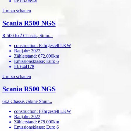
Id
:
bb-069-v
Um zu schauen
Scania R500 NGS
R 500 6x2 Chassis, Stuur...
construction
:
Fahrgestell LKW
Baujahr
:
2022
Zählerstand
:
672.000km
Emissionsklasse
:
Euro 6
Id
:
644178
Um zu schauen
Scania R500 NGS
6x2 Chassis cabine Stuur...
construction
:
Fahrgestell LKW
Baujahr
:
2022
Zählerstand
:
678.000km
Emissionsklasse
:
Euro 6