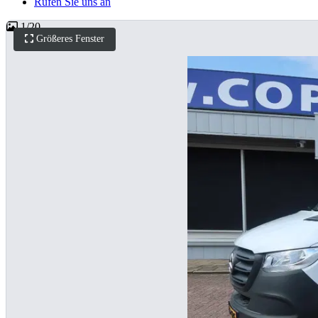
Rufen Sie uns an
1
/
20
Größeres Fenster