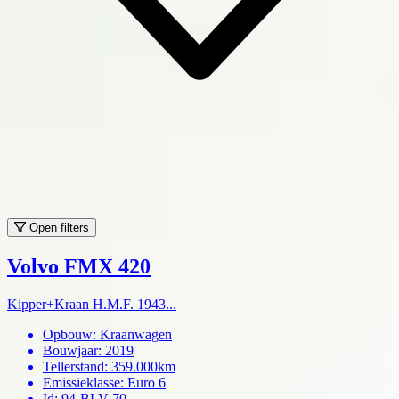
Open filters
Volvo FMX 420
Kipper+Kraan H.M.F. 1943...
Opbouw
:
Kraanwagen
Bouwjaar
:
2019
Tellerstand
:
359.000km
Emissieklasse
:
Euro 6
Id
:
94-BLV-70