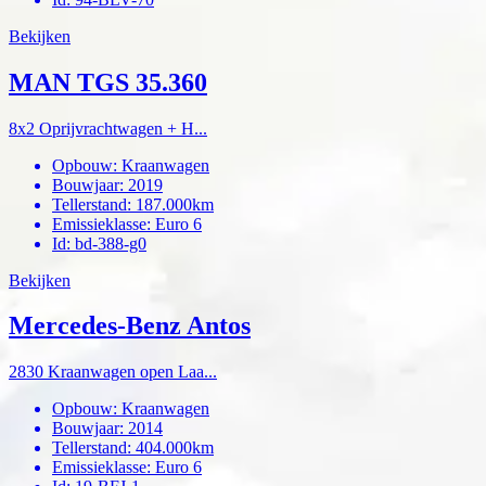
Bekijken
MAN TGS 35.360
8x2 Oprijvrachtwagen + H...
Opbouw
:
Kraanwagen
Bouwjaar
:
2019
Tellerstand
:
187.000km
Emissieklasse
:
Euro 6
Id
:
bd-388-g0
Bekijken
Mercedes-Benz Antos
2830 Kraanwagen open Laa...
Opbouw
:
Kraanwagen
Bouwjaar
:
2014
Tellerstand
:
404.000km
Emissieklasse
:
Euro 6