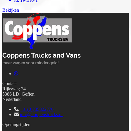
Id
:
19-BFJ-1
Bekijken
Contact
Rijksweg 24
5386 LD, Geffen
Nederland
+31(0)735322776
info@coppenstrucks.nl
Openingstijden