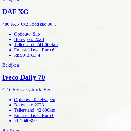
DAF XG
480 FAN 6x2 Food silo 30...
Opbouw
:
Silo
Bouwjaar
:
2023
Tellerstand
:
241.000km
Emissieklasse
:
Euro 6
Id
:
50-BXD-4
Bekijken
Iveco Daily 70
C 16 Recovery-truck, Ber...
Opbouw
:
Takelwagen
Bouwjaar
:
2023
Tellerstand
:
42.000km
Emissieklasse
:
Euro 6
Id
:
5040860
Bekijken