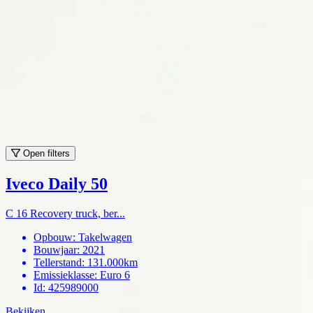
Open filters
Iveco Daily 50
C 16 Recovery truck, ber...
Opbouw
:
Takelwagen
Bouwjaar
:
2021
Tellerstand
:
131.000km
Emissieklasse
:
Euro 6
Id
:
425989000
Bekijken