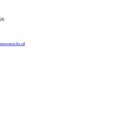
026
penstrucks.nl