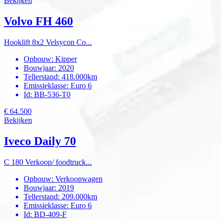
Bekijken
Volvo FH 460
Hooklift 8x2 Velsycon Co...
Opbouw
:
Kipper
Bouwjaar
:
2020
Tellerstand
:
418.000km
Emissieklasse
:
Euro 6
Id
:
BB-536-T0
€ 64.500
Bekijken
Iveco Daily 70
C 180 Verkoop/ foodtruck...
Opbouw
:
Verkoopwagen
Bouwjaar
:
2019
Tellerstand
:
209.000km
Emissieklasse
:
Euro 6
Id
:
BD-409-F