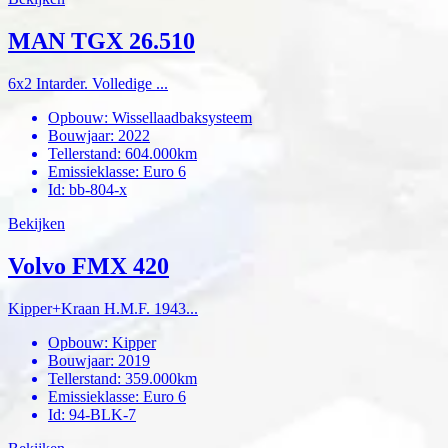
MAN TGX 26.510
6x2 Intarder. Volledige ...
Opbouw
:
Wissellaadbaksysteem
Bouwjaar
:
2022
Tellerstand
:
604.000km
Emissieklasse
:
Euro 6
Id
:
bb-804-x
Bekijken
Volvo FMX 420
Kipper+Kraan H.M.F. 1943...
Opbouw
:
Kipper
Bouwjaar
:
2019
Tellerstand
:
359.000km
Emissieklasse
:
Euro 6
Id
:
94-BLK-7